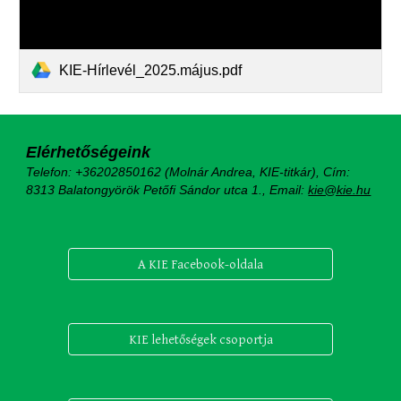
KIE-Hírlevél_2025.május.pdf
Elérhetőségeink
Telefon: +36202850162 (Molnár Andrea, KIE-titkár), Cím:
8313 Balatongyörök Petőfi Sándor utca 1.,
Email:
kie@kie.hu
A KIE Facebook-oldala
KIE lehetőségek csoportja