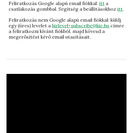
Feliratkozás Google alapú email fiókkal:
itt
a
csatlakozás gombbal. Segítség a beállításokhoz
itt
.
Feliratkozás nem Google alapú email fiókkal: küldj
egy (üres) levelet a
hirlevel+subscribe@kie.hu
címre
a feliratkozni kívánt fiókból, majd kövesd a
megerősítést kérő email utasításait.