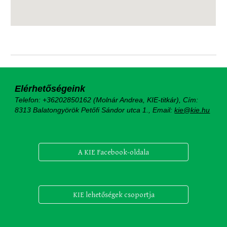
Elérhetőségeink
Telefon: +36202850162 (Molnár Andrea, KIE-titkár), Cím:
8313 Balatongyörök Petőfi Sándor utca 1.,
Email:
kie@kie.hu
A KIE Facebook-oldala
KIE lehetőségek csoportja