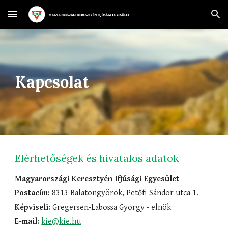
Skip to main content
Skip to navigation
Kapcsolat
Elérhetőségek és hivatalos adatok
Magyarországi Keresztyén Ifjúsági Egyesület
Postacím:
8313 Balatongyörök, Petőfi Sándor utca 1.
Képviseli:
Gregersen-Labossa György - elnök
E-mail:
kie@kie.hu