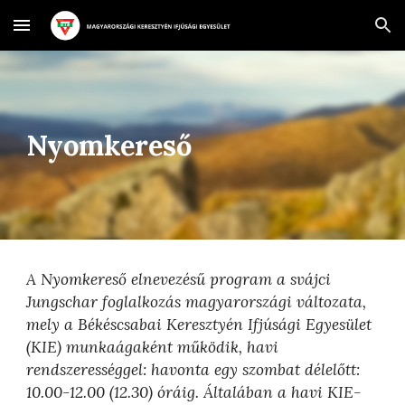
Skip to main content
Skip to navigation
Nyomkereső
A Nyomkereső elnevezésű program a svájci 
Jungschar foglalkozás magyarországi változata, 
mely a Békéscsabai Keresztyén Ifjúsági Egyesület 
(KIE) munkaágaként működik, havi 
rendszerességgel: havonta egy szombat délelőtt: 
10.00-12.00 (12.30) óráig. Általában a havi KIE-