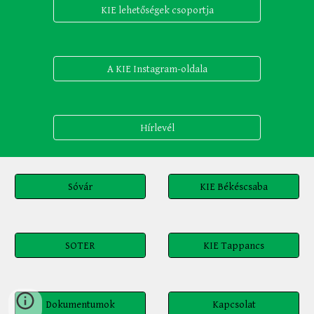
KIE lehetőségek csoportja
A KIE Instagram-oldala
Hírlevél
Sóvár
KIE Békéscsaba
SOTER
KIE Tappancs
Dokumentumok
Kapcsolat