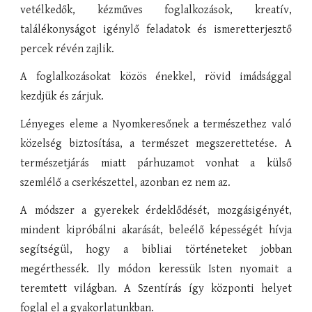
vetélkedők, kézműves foglalkozások, kreatív,
találékonyságot igénylő feladatok és ismeretterjesztő
percek révén zajlik.
A foglalkozásokat közös énekkel, rövid imádsággal
kezdjük és zárjuk.
Lényeges eleme a Nyomkeresőnek a természethez való
közelség biztosítása, a természet megszerettetése. A
természetjárás miatt párhuzamot vonhat a külső
szemlélő a cserkészettel, azonban ez nem az.
A módszer a gyerekek érdeklődését, mozgásigényét,
mindent kipróbálni akarását, beleélő képességét hívja
segítségül, hogy a bibliai történeteket jobban
megérthessék. Ily módon keressük Isten nyomait a
teremtett világban. A Szentírás így központi helyet
foglal el a gyakorlatunkban.