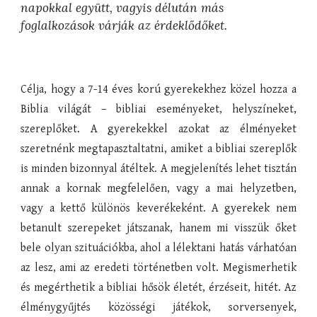
napokkal együtt, vagyis délután más 
foglalkozások várják az érdeklődőket.
Célja, hogy a 7-14 éves korú gyerekekhez közel hozza a
Biblia világát – bibliai eseményeket, helyszíneket,
szereplőket. A gyerekekkel azokat az élményeket
szeretnénk megtapasztaltatni, amiket a bibliai szereplők
is minden bizonnyal átéltek. A megjelenítés lehet tisztán
annak a kornak megfelelően, vagy a mai helyzetben,
vagy a kettő különös keverékeként. A gyerekek nem
betanult szerepeket játszanak, hanem mi visszük őket
bele olyan szituációkba, ahol a lélektani hatás várhatóan
az lesz, ami az eredeti történetben volt. Megismerhetik
és megérthetik a bibliai hősök életét, érzéseit, hitét. Az
élménygyűjtés közösségi játékok, sorversenyek,