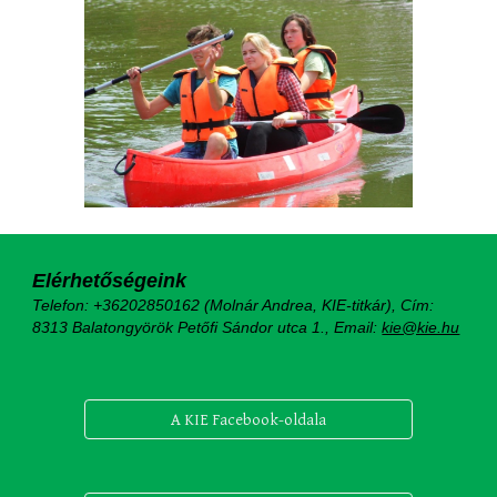
Elérhetőségeink
Telefon: +36202850162 (Molnár Andrea, KIE-titkár), Cím:
8313 Balatongyörök Petőfi Sándor utca 1.,
Email:
kie@kie.hu
A KIE Facebook-oldala