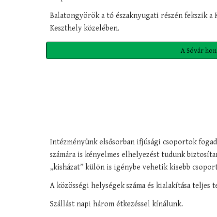
Balatongyörök a tó északnyugati részén fekszik a K
Keszthely közelében.
A Sóvár hon
Intézményünk elsősorban ifjúsági csoportok fogadás
számára is kényelmes elhelyezést tudunk biztosítan
„kisházat” külön is igénybe vehetik kisebb csoport
A közösségi helységek száma és kialakítása teljes t
Szállást napi három étkezéssel kínálunk.