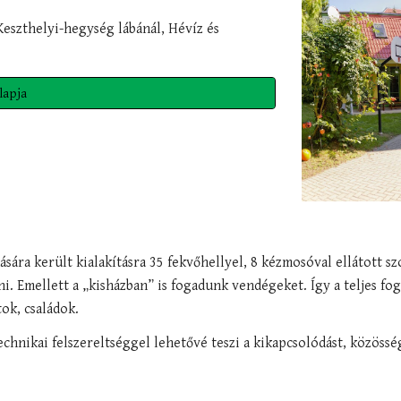
eszthelyi-hegység lábánál, Hévíz és 
lapja
ára került kialakításra 35 fekvőhellyel, 8 kézmosóval ellátott szo
i. Emellett a „kisházban” is fogadunk vendégeket. Így a teljes fog
ok, családok.
echnikai felszereltséggel lehetővé teszi a kikapcsolódást, közösség