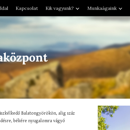
ldal
Kapcsolat
Kik vagyunk?
Munkaágaink
ip to main content
Skip to navigat
iaközpont
szkélkedő Balatongyörökön, alig száz 
edésre, békére nyugalomra vágyó 