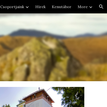
Csoportjaink
Hírek
Kenutábor
More
ion