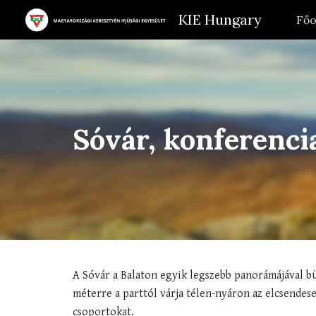
KIE Hungary
Főo
Sk
Sóvár, konferenc
A Sóvár a Balaton egyik legszebb panorámájával bü
méterre a parttól várja télen-nyáron az elcsendes
csoportokat.